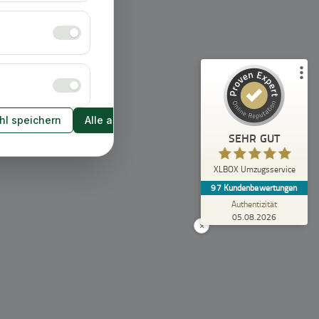
Empfehlungen auf
ProvenExpert.com
5,00
/
4,92
43
54
2
Bewertungen von
Bewertungen auf
anderen Quellen
ProvenExpert.com
l speichern
Alle akzeptieren
Blick aufs ProvenExpert-Profil werfen
SEHR GUT
Anonym
5,00
XLBOX Umzugsservice
Rundum zufrieden! Das Team hat einen super
97
Kundenbewertungen
Job gemacht, schnell und reibungslos und
trotzdem extrem vorsicht...
Authentizität
05.08.2026
×