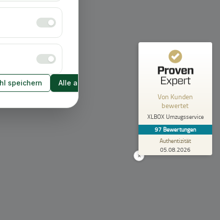
Empfehlungen auf
ProvenExpert.com
5,00
/
4,92
43
54
2
Bewertungen von
Bewertungen auf
anderen Quellen
ProvenExpert.com
l speichern
Alle akzeptieren
Blick aufs ProvenExpert-Profil werfen
Von Kunden
bewertet
Anonym
5,00
XLBOX Umzugsservice
Rundum zufrieden! Das Team hat einen super
97
Bewertungen
Job gemacht, schnell und reibungslos und
trotzdem extrem vorsicht...
Authentizität
05.08.2026
×