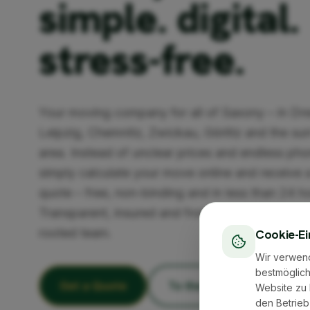
simple. digital.
stress-free.
Your moving company for all of Saxony – in Dr
Leipzig, Chemnitz, Zwickau, Görlitz and the su
area. Instead of unclear prices and endless pho
simply calculate your move online and receive a
quote – free, non-binding and in less than 24 h
Transparent, insured and from an experienced, 
rooted team.
Cookie-Ei
Wir verwen
bestmöglich
Get a Quote
To the Cost Calculator
Website zu 
den Betrieb