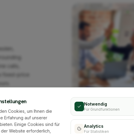
esden,
rrounding
ne calls,
 fixed-price
ours.
regionally
nstellungen
Notwendig
Für Grundfunktionen
den Cookies, um Ihnen die
e Erfahrung auf unserer
bieten. Einige Cookies sind für
Analytics
 der Website erforderlich,
Für Statistiken