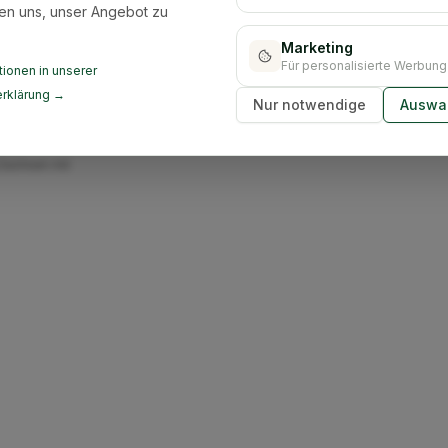
en uns, unser Angebot zu
Marketing
Für personalisierte Werbung
ionen in unserer
rklärung →
Nur notwendige
Auswah
ir übernehmen die
mten
Sachsen mit