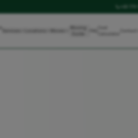
+49 179
t
Moving
Cost
Services
Locations
Moves
FAQ
Contact
Guide
Calculator