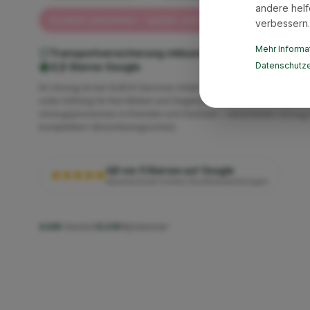
andere helf
Jetzt umziehen – später zahlen mit Klarna ✓
verbessern.
Mehr Informat
Transportversicherung inklusive
Geprüfte Qualität
Datenschutze
4,8 Sterne Google
Ihr Umzug ist bei XLBOX Services GmbH vollständig versichert. W
volle Haftung für Ihre Möbel und Gegenstände während des gesa
Umzugsprozesses in Dresden und Sachsen – versicherter Umzug 
komplettem Versicherungsschutz.
4,8 von 5 Sternen auf Google
basierend auf echten Kundenbewertungen
4.6★
Check24
5.0★
MyHammer