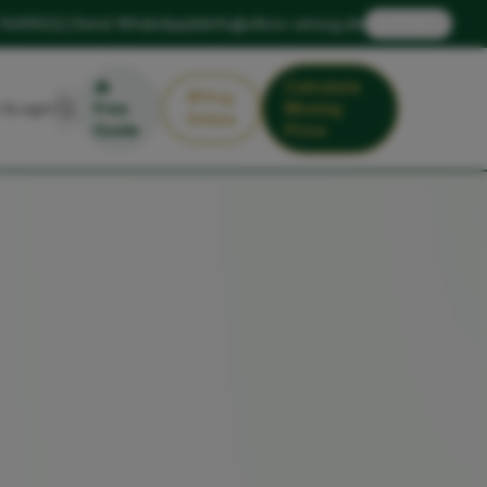
🇬🇧
 1449922
Send WhatsApp
info@xlbox-umzug.de
EN
📥
Calculate
💳
Pay
Login
Free
Moving
Online
Guide
Price