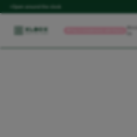
Open around the clock
Abou
💳
Pay in installments with Klarna
Us