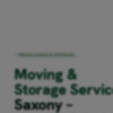
Moving company for all of Saxony
Moving &
Storage Servic
Saxony –