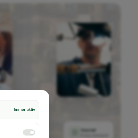
Immer aktiv
Insured
Every transport