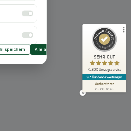
Empfehlungen auf
ProvenExpert.com
5,00
/
4,92
43
54
2
Bewertungen von
Bewertungen auf
anderen Quellen
ProvenExpert.com
l speichern
Alle akzeptieren
Blick aufs ProvenExpert-Profil werfen
SEHR GUT
Anonym
5,00
XLBOX Umzugsservice
Rundum zufrieden! Das Team hat einen super
97
Kundenbewertungen
Job gemacht, schnell und reibungslos und
trotzdem extrem vorsicht...
Authentizität
05.08.2026
×