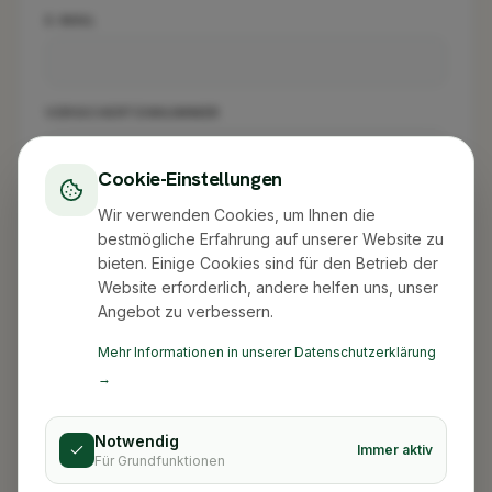
E-MAIL
VERSICHERTENNUMMER
Cookie-Einstellungen
Wir verwenden Cookies, um Ihnen die
bestmögliche Erfahrung auf unserer Website zu
Weiter
bieten. Einige Cookies sind für den Betrieb der
Website erforderlich, andere helfen uns, unser
Angebot zu verbessern.
Das PDF wird lokal in Ihrem Browser erstellt. Beim Herunterladen
werden Ihre Kontaktdaten (Name, Telefon/E-Mail, Adressen, Termin)
Mehr Informationen in unserer Datenschutzerklärung
an XLBOX übermittelt, damit wir Sie bei Ihrem Pflegeumzug
→
unterstützen können. Gesundheitsdaten wie Pflegegrad oder
Begründung werden nicht übertragen.
Notwendig
Immer aktiv
Für Grundfunktionen