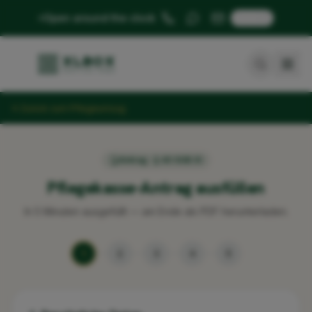
🇬🇧
Open around the clock
Zurück zum Pflegeumzug
Antrag · § 40 SGB XI
Pflegekasse-Antrag ausfüllen
In 5 Minuten ausgefüllt — am Ende als PDF herunterladen.
1
2
3
4
5