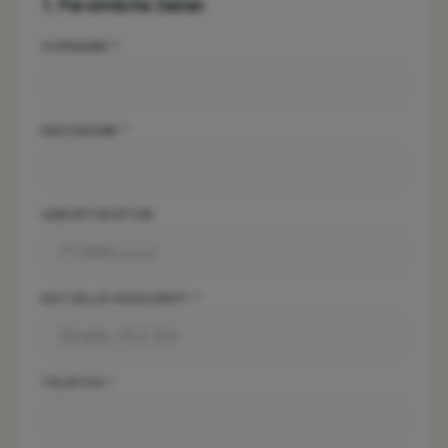
1
.
Persönliche Daten
VORNAME *
NACHNAME *
GEBURTSDATUM
AKTUELLE ANSCHRIFT *
TELEFON *