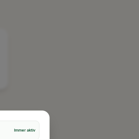
Kundenbewertungen und Erfahrungen zu
XLBOX Umzugsservice
Immer aktiv
%
100
SEHR GUT