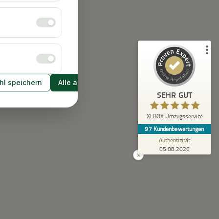
Empfehlungen auf
ProvenExpert.com
5,00
/
4,92
43
54
2
Bewertungen von
Bewertungen auf
anderen Quellen
ProvenExpert.com
l speichern
Alle akzeptieren
Blick aufs ProvenExpert-Profil werfen
SEHR GUT
Anonym
5,00
XLBOX Umzugsservice
Rundum zufrieden! Das Team hat einen super
97
Kundenbewertungen
Job gemacht, schnell und reibungslos und
trotzdem extrem vorsicht...
Authentizität
05.08.2026
×