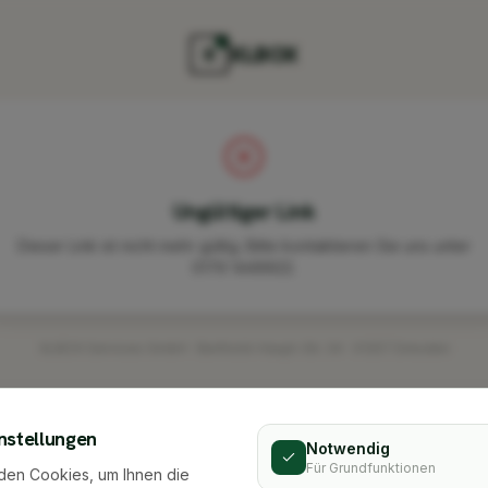
XLBOX
X
Ungültiger Link
Dieser Link ist nicht mehr gültig. Bitte kontaktieren Sie uns unter
0179 1449922.
XLBOX Services GmbH · Berthold-Haupt-Str. 34 · 01257 Dresden
nstellungen
Notwendig
Für Grundfunktionen
den Cookies, um Ihnen die