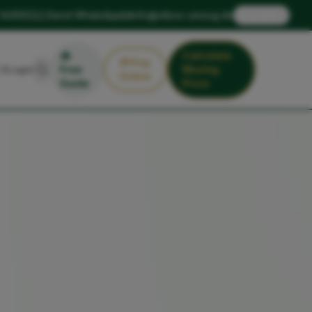
🇬🇧
 1449922
Send WhatsApp
info@xlbox-umzug.de
EN
📥
Calculate
💳
Pay
Login
Free
Moving
Online
Guide
Price