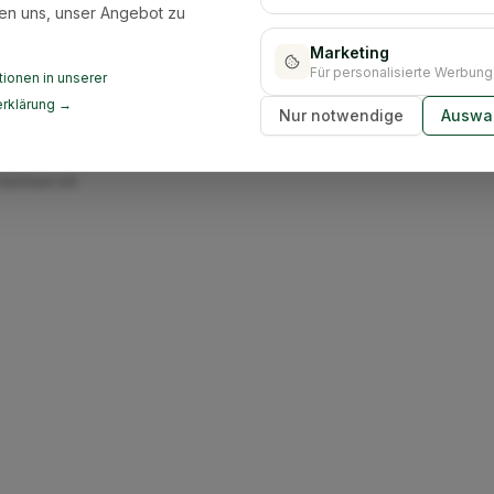
en uns, unser Angebot zu
Marketing
Für personalisierte Werbung
ionen in unserer
rklärung →
Nur notwendige
Auswah
ir übernehmen die
mten
Sachsen mit