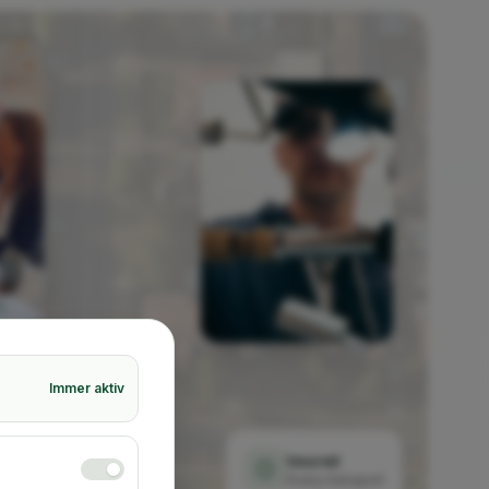
Immer aktiv
Insured
Every transport