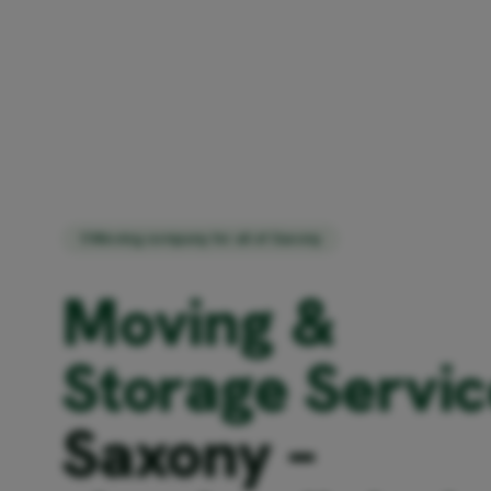
Moving company for all of Saxony
Moving &
Storage Servic
Saxony –