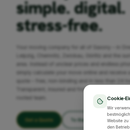
simple. digital.
stress-free.
Your moving company for all of Saxony – in Dr
Leipzig, Chemnitz, Zwickau, Görlitz and the su
area. Instead of unclear prices and endless pho
simply calculate your move online and receive a
quote – free, non-binding and in less than 24 h
Transparent, insured and from an experienced, 
rooted team.
Cookie-Ei
Wir verwen
bestmöglich
Get a Quote
To the Cost Calculator
Website zu 
den Betrieb