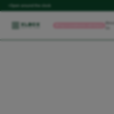
Open around the clock
Abou
💳
Pay in installments with Klarna
Us