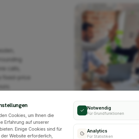
esden,
rrounding
ne calls,
 fixed-price
ours.
regionally
nstellungen
Notwendig
Für Grundfunktionen
den Cookies, um Ihnen die
e Erfahrung auf unserer
bieten. Einige Cookies sind für
Analytics
 der Website erforderlich,
Für Statistiken