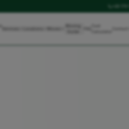
+49 179
t
Moving
Cost
Services
Locations
Moves
FAQ
Contact
Guide
Calculator