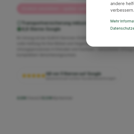
andere helf
Jetzt umziehen – später zahlen mit Klarna ✓
verbessern.
Mehr Informat
Transportversicherung inklusive
Geprüfte Qualität
Datenschutze
4,8 Sterne Google
Ihr Umzug ist bei XLBOX Services GmbH vollständig versichert. W
volle Haftung für Ihre Möbel und Gegenstände während des gesa
Umzugsprozesses in Dresden und Sachsen – versicherter Umzug 
komplettem Versicherungsschutz.
4,8 von 5 Sternen auf Google
basierend auf echten Kundenbewertungen
4.6★
Check24
5.0★
MyHammer