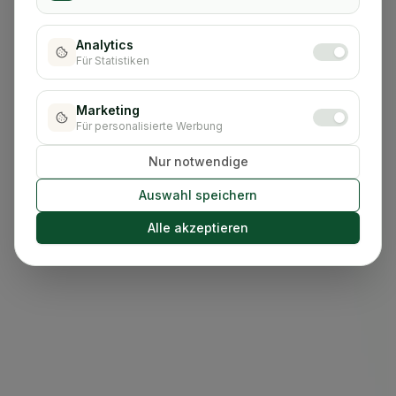
Analytics
Für Statistiken
Marketing
Für personalisierte Werbung
Nur notwendige
Auswahl speichern
Alle akzeptieren