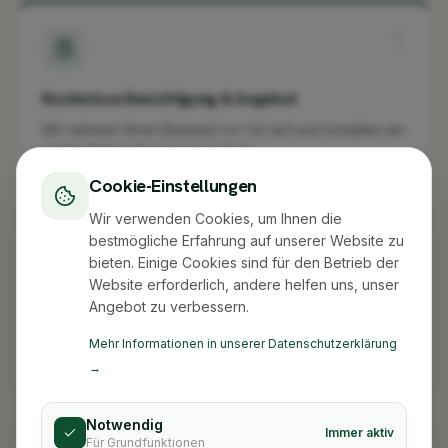
1
Kostenlose Besichtigung & Angebot
Wir nehmen Ihren Bestand vor Ort auf und erstellen ein
verbindliches Festpreisangebot.
Cookie-Einstellungen
Wir verwenden Cookies, um Ihnen die
2
bestmögliche Erfahrung auf unserer Website zu
bieten. Einige Cookies sind für den Betrieb der
Website erforderlich, andere helfen uns, unser
Angebot zu verbessern.
Umzugsplanung & Terminabstimmung
Detaillierter Umzugsplan mit Zeitfenstern – auf Wunsch
Mehr Informationen in unserer Datenschutzerklärung
am Wochenende oder über Nacht.
→
Notwendig
Immer aktiv
Für Grundfunktionen