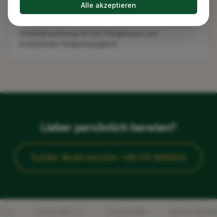
Alle akzeptieren
XLBOX Kontakt & Festpreis
Direktabrechnung mit der Pflegekasse und
kostenloses Festpreisangebot.
Lieber persönlich beraten?
Oder direkt anrufen: +49 179 1449922
LOSCHWITZ
PIESCHEN
KLOTZSCHE