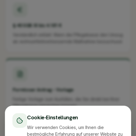
§ 40 SGB XI bis 4.181 €
Verständlich erklärt: Wann die Pflegekasse den Umzug
als wohnumfeldverbessernde Maßnahme bezuschusst.
Formloser Antrag – Vorlage
Fertige Vorlage zum Ausfüllen, die Sie direkt bei Ihrer
Pflegekasse einreichen können.
Cookie-Einstellungen
Wir verwenden Cookies, um Ihnen die
bestmögliche Erfahrung auf unserer Website zu