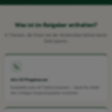
Was ist im Ratgeber enthalten?
6 Themen, die Ihnen bei der Kostenübernahme bares
Geld sparen.
Alle 32 Pflegekassen
Komplette Liste mit Telefonnummern – damit Sie direkt
den richtigen Ansprechpartner erreichen.