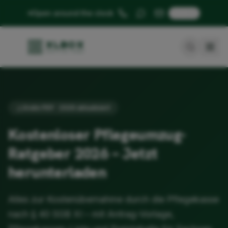
🇬🇧
Open around the clock
Gratis PDF · 2026 aktualisiert
Kostenloser Pflegeumzug-
Ratgeber 2026 – Jetzt
herunterladen
Alles zur Kostenübernahme durch die Pflegekasse
nach § 40 SGB XI – mit Antrag-Vorlage,