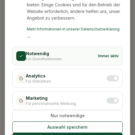
bieten. Einige Cookies sind für den Betrieb der
Website erforderlich, andere helfen uns, unser
Schritt-für-Schritt Antragstellung
Angebot zu verbessern.
Vom Pflegegrad bis zur Bewilligung – jeder Schritt klar
Mehr Informationen in unserer Datenschutzerklärung
erklärt.
→
Notwendig
Immer aktiv
Für Grundfunktionen
Analytics
Für Statistiken
Preistabelle Sachsen 2026
Was ein Pflegeumzug in Sachsen kostet – inklusive
Marketing
Klarna-Ratenbeispielen.
Für personalisierte Werbung
Nur notwendige
Auswahl speichern