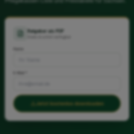
Pflegekassen-Liste und Preistabelle für Sachsen.
Ratgeber als PDF
Gratis & sofort verfügbar
Name
E-Mail *
Jetzt kostenlos downloaden