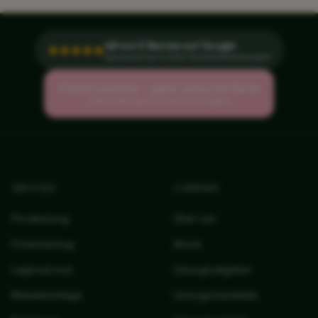
4,8 von 5 Sternen auf Google
basierend auf echten Kundenbewertungen
Jetzt umziehen – später zahlen mit Klarna
Ratenzahlung mit Klarna verfügbar
SERVICES
COMPANY
Privatumzug
Über uns
Firmenumzug
About
Lagerservice
Umzugsratgeber
Möbelmontage
Umzugscheckliste