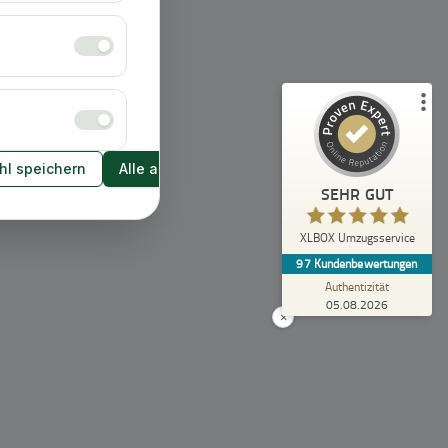
Empfehlungen auf
ProvenExpert.com
5,00
/
4,92
43
54
2
Bewertungen von
Bewertungen auf
anderen Quellen
ProvenExpert.com
l speichern
Alle akzeptieren
Blick aufs ProvenExpert-Profil werfen
SEHR GUT
Anonym
5,00
XLBOX Umzugsservice
Rundum zufrieden! Das Team hat einen super
97
Kundenbewertungen
Job gemacht, schnell und reibungslos und
trotzdem extrem vorsicht...
Authentizität
05.08.2026
×