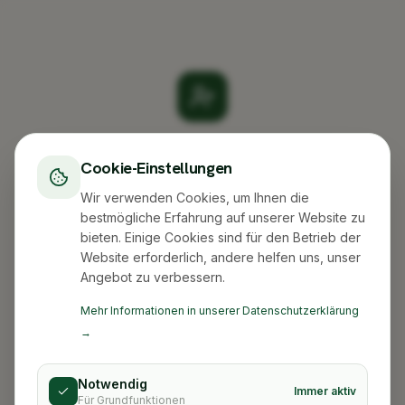
Create your account
Cookie-Einstellungen
Sign up to get started
Wir verwenden Cookies, um Ihnen die
bestmögliche Erfahrung auf unserer Website zu
bieten. Einige Cookies sind für den Betrieb der
Website erforderlich, andere helfen uns, unser
Angebot zu verbessern.
Continue with Google
Mehr Informationen in unserer Datenschutzerklärung
→
OR
Kundenbewertungen und Erfahrungen zu
XLBOX Umzugsservice
Email
Notwendig
Immer aktiv
Für Grundfunktionen