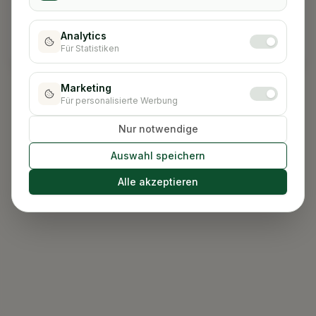
Link ungültig
Dieser Signatur-Link ist nicht (mehr) gültig. Bitte
Analytics
kontaktieren Sie uns unter 0179 1449922.
Für Statistiken
Marketing
Für personalisierte Werbung
Nur notwendige
Auswahl speichern
Alle akzeptieren