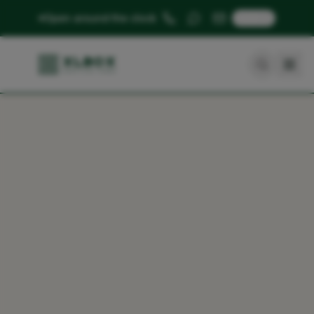
🇬🇧
Open around the clock