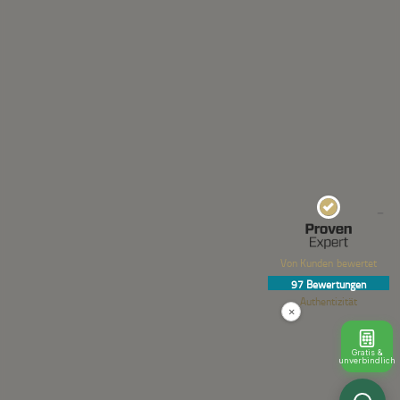
Kundenbewertungen und Erfahrungen zu
XLBOX Umzugsservice
SEHR GUT
%
100
Empfehlungen auf
ProvenExpert.com
5,00
/
4,92
54
43
Bewertungen auf
2
Bewertungen von
ProvenExpert.com
anderen Quellen
Von Kunden bewertet
Blick aufs ProvenExpert-Profil werfen
97
Bewertungen
05.08.2026
Authentizität
×
Gratis &
unverbindlich