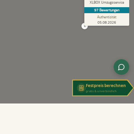
5,00
XLBOX Umzugsservice
Rundum zufrieden! Das Team hat einen super
97
Bewertungen
Job gemacht, schnell und reibungslos und
trotzdem extrem vorsicht...
Authentizität
05.08.2026
×
Festpreis berechnen
gratis & unverbindlich