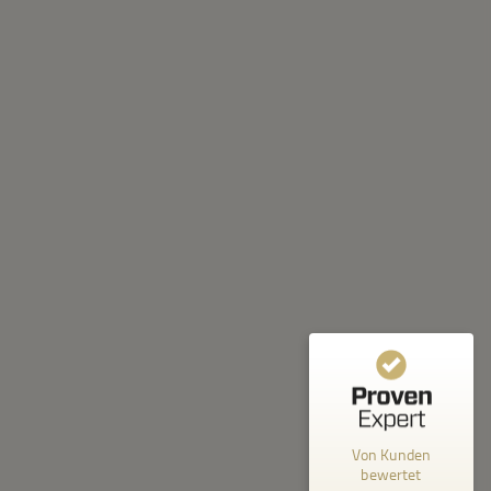
Kundenbewertungen und Erfahrungen zu
XLBOX Umzugsservice
%
100
SEHR GUT
Empfehlungen auf
ProvenExpert.com
5,00
/
4,92
43
54
2
Bewertungen von
Bewertungen auf
anderen Quellen
ProvenExpert.com
Blick aufs ProvenExpert-Profil werfen
Von Kunden
bewertet
Anonym