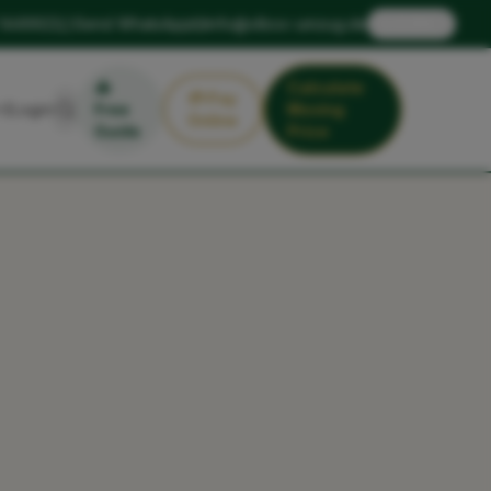
🇬🇧
 1449922
Send WhatsApp
info@xlbox-umzug.de
EN
📥
Calculate
💳
Pay
Login
Free
Moving
Online
Guide
Price