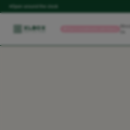
Open around the clock
Abou
💳
Pay in installments with Klarna
Us