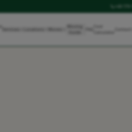
+49 179
t
Moving
Cost
Services
Locations
Moves
FAQ
Contact
Guide
Calculator