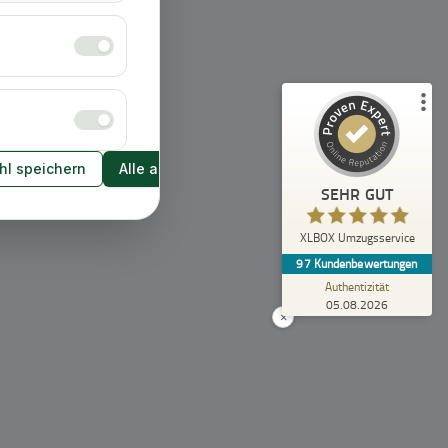
Empfehlungen auf
ProvenExpert.com
5,00
/
4,92
43
54
2
Bewertungen von
Bewertungen auf
anderen Quellen
ProvenExpert.com
l speichern
Alle akzeptieren
Blick aufs ProvenExpert-Profil werfen
SEHR GUT
Anonym
5,00
XLBOX Umzugsservice
Rundum zufrieden! Das Team hat einen super
97
Kundenbewertungen
Job gemacht, schnell und reibungslos und
trotzdem extrem vorsicht...
Authentizität
05.08.2026
×