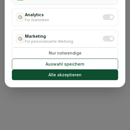
Analytics
Für Statistiken
Marketing
Für personalisierte Werbung
Nur notwendige
Auswahl speichern
Alle akzeptieren