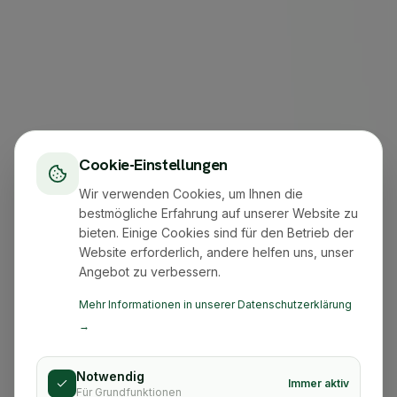
Cookie-Einstellungen
Wir verwenden Cookies, um Ihnen die
bestmögliche Erfahrung auf unserer Website zu
bieten. Einige Cookies sind für den Betrieb der
Website erforderlich, andere helfen uns, unser
Angebot zu verbessern.
Mehr Informationen in unserer Datenschutzerklärung
→
Notwendig
Immer aktiv
Für Grundfunktionen