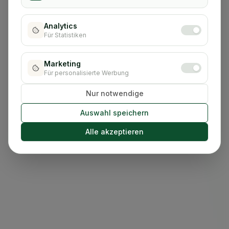
Analytics
Für Statistiken
Marketing
Für personalisierte Werbung
Nur notwendige
Auswahl speichern
Alle akzeptieren