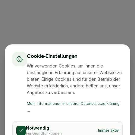
Cookie-Einstellungen
Wir verwenden Cookies, um Ihnen die
bestmögliche Erfahrung auf unserer Website zu
bieten. Einige Cookies sind für den Betrieb der
Website erforderlich, andere helfen uns, unser
Angebot zu verbessern.
Mehr Informationen in unserer Datenschutzerklärung
→
Notwendig
Immer aktiv
Für Grundfunktionen