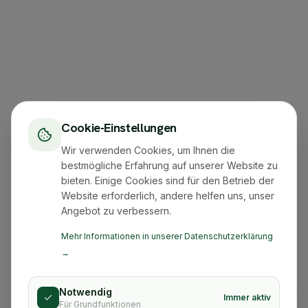
Cookie-Einstellungen
Wir verwenden Cookies, um Ihnen die
bestmögliche Erfahrung auf unserer Website zu
bieten. Einige Cookies sind für den Betrieb der
Website erforderlich, andere helfen uns, unser
Angebot zu verbessern.
Mehr Informationen in unserer Datenschutzerklärung
→
Notwendig
Immer aktiv
Für Grundfunktionen