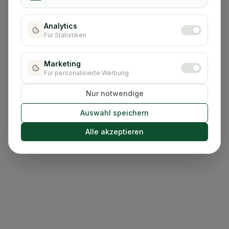
Analytics
Für Statistiken
Marketing
Für personalisierte Werbung
Nur notwendige
Auswahl speichern
Alle akzeptieren