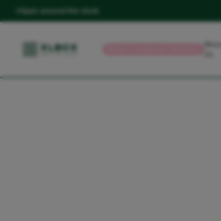
Open around the clock
Abou
💳
Pay in installments with Klarna
Us