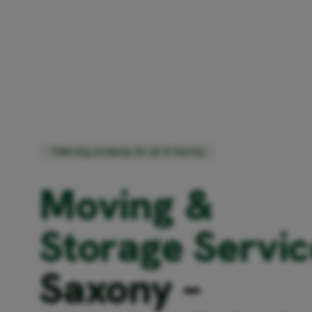
Moving company for all of Saxony
Moving &
Storage Servic
Saxony –