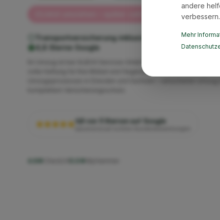
andere helf
Jetzt umziehen – später zahlen mit Klarna ✓
verbessern.
Mehr Informat
Transportversicherung inklusive
Geprüfte Qualität
Datenschutze
4,8 Sterne Google
Ihr Umzug ist bei XLBOX Services GmbH vollständig versichert. W
volle Haftung für Ihre Möbel und Gegenstände während des gesa
Umzugsprozesses in Dresden und Sachsen – versicherter Umzug 
komplettem Versicherungsschutz.
4,8 von 5 Sternen auf Google
basierend auf echten Kundenbewertungen
4.6★
Check24
5.0★
MyHammer