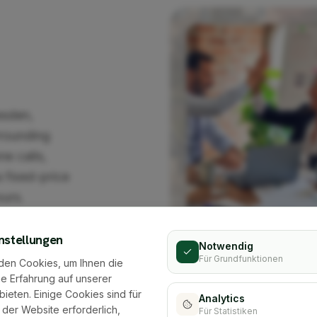
esden,
rrounding
ne calls,
 fixed-price
ours.
regionally
nstellungen
Notwendig
Für Grundfunktionen
den Cookies, um Ihnen die
e Erfahrung auf unserer
bieten. Einige Cookies sind für
Analytics
 der Website erforderlich,
Für Statistiken