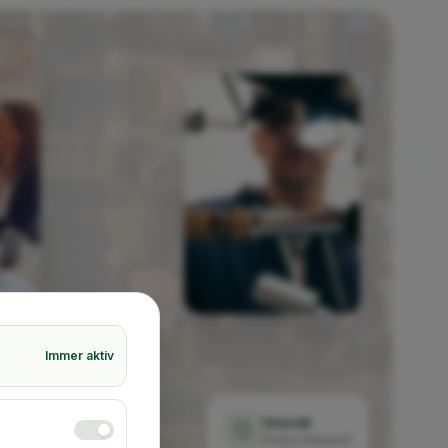
Immer aktiv
Insured
Every transport