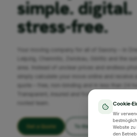
simple. digital.
stress-free.
Your moving company for all of Saxony – in Dr
Leipzig, Chemnitz, Zwickau, Görlitz and the su
area. Instead of unclear prices and endless pho
simply calculate your move online and receive a
quote – free, non-binding and in less than 24 h
Transparent, insured and from an experienced, 
rooted team.
Cookie-Ei
Wir verwen
bestmöglich
Get a Quote
To the Cost Calculator
Website zu 
den Betrieb