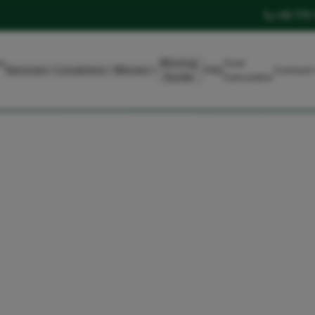
+49 179
t
Moving
Cost
Services
Locations
Moves
FAQ
Contact
Guide
Calculator