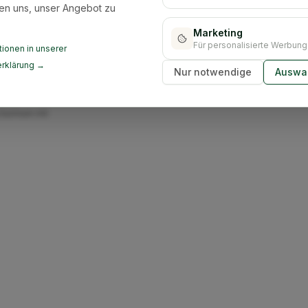
en uns, unser Angebot zu
Marketing
Für personalisierte Werbung
ionen in unserer
rklärung →
Nur notwendige
Auswah
ir übernehmen die
mten
Sachsen mit