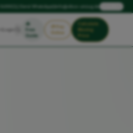
🇬🇧
 1449922
Send WhatsApp
info@xlbox-umzug.de
EN
📥
Calculate
💳
Pay
Login
Free
Moving
Online
Guide
Price