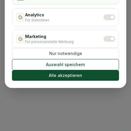
Analytics
Für Statistiken
Marketing
Für personalisierte Werbung
Nur notwendige
Auswahl speichern
Alle akzeptieren