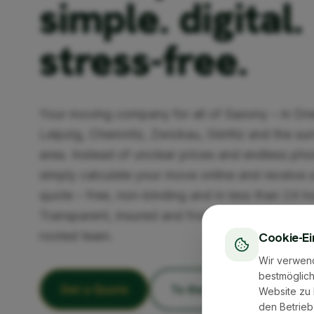
simple. digital.
stress-free.
Your moving company for all of Saxony – in Dr
Leipzig, Chemnitz, Zwickau, Görlitz and the su
area. Instead of unclear prices and endless pho
simply calculate your move online and receive a
quote – free, non-binding and in less than 24 h
Transparent, insured and from an experienced, 
rooted team.
Cookie-Ei
Wir verwen
bestmöglich
Get a Quote
To the Cost Calculator
Website zu 
den Betrieb