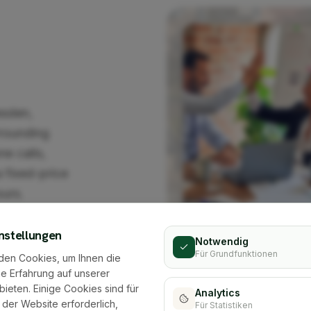
esden,
rrounding
ne calls,
 fixed-price
ours.
regionally
nstellungen
Notwendig
Für Grundfunktionen
den Cookies, um Ihnen die
e Erfahrung auf unserer
bieten. Einige Cookies sind für
Analytics
 der Website erforderlich,
Für Statistiken