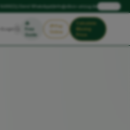
🇬🇧
 1449922
Send WhatsApp
info@xlbox-umzug.de
EN
📥
Calculate
💳
Pay
Login
Free
Moving
Online
Guide
Price