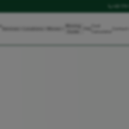
+49 179
t
Moving
Cost
Services
Locations
Moves
FAQ
Contact
Guide
Calculator