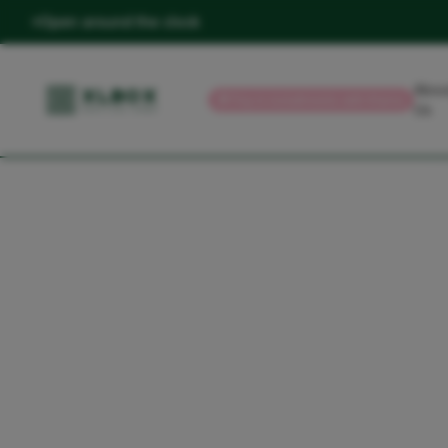
Open around the clock
Abou
💳
Pay in installments with Klarna
Us