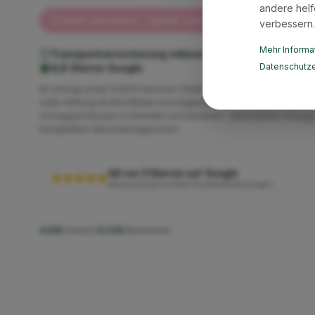
andere helf
Jetzt umziehen – später zahlen mit Klarna ✓
verbessern.
Mehr Informat
Transportversicherung inklusive
Geprüfte Qualität
Datenschutze
4,8 Sterne Google
Ihr Umzug ist bei XLBOX Services GmbH vollständig versichert. W
volle Haftung für Ihre Möbel und Gegenstände während des gesa
Umzugsprozesses in Dresden und Sachsen – versicherter Umzug 
komplettem Versicherungsschutz.
4,8 von 5 Sternen auf Google
basierend auf echten Kundenbewertungen
4.6★
Check24
5.0★
MyHammer