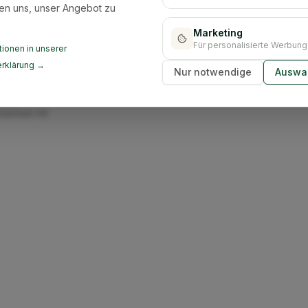
en uns, unser Angebot zu
Marketing
Für personalisierte Werbung
ionen in unserer
rklärung →
Nur notwendige
Auswah
ir übernehmen die
mten
Sachsen mit