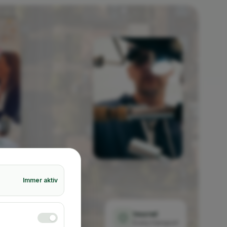
Immer aktiv
Insured
Every transport