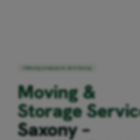
Moving company for all of Saxony
Moving &
Storage Servic
Saxony –