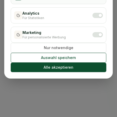
Analytics
Für Statistiken
Marketing
Für personalisierte Werbung
Nur notwendige
Auswahl speichern
Alle akzeptieren