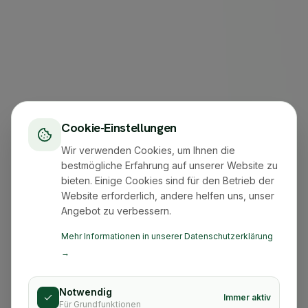
Cookie-Einstellungen
Wir verwenden Cookies, um Ihnen die
bestmögliche Erfahrung auf unserer Website zu
bieten. Einige Cookies sind für den Betrieb der
Website erforderlich, andere helfen uns, unser
Angebot zu verbessern.
Mehr Informationen in unserer Datenschutzerklärung
→
Notwendig
Immer aktiv
Für Grundfunktionen