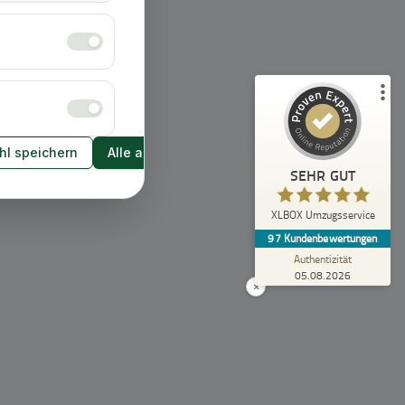
Empfehlungen auf
ProvenExpert.com
5,00
/
4,92
43
54
2
Bewertungen von
Bewertungen auf
anderen Quellen
ProvenExpert.com
l speichern
Alle akzeptieren
Blick aufs ProvenExpert-Profil werfen
SEHR GUT
Anonym
5,00
XLBOX Umzugsservice
Rundum zufrieden! Das Team hat einen super
97
Kundenbewertungen
Job gemacht, schnell und reibungslos und
trotzdem extrem vorsicht...
Authentizität
05.08.2026
×