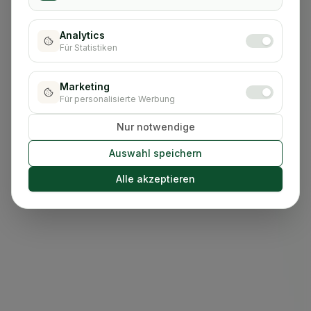
Analytics
Für Statistiken
Marketing
Für personalisierte Werbung
Nur notwendige
Auswahl speichern
Alle akzeptieren