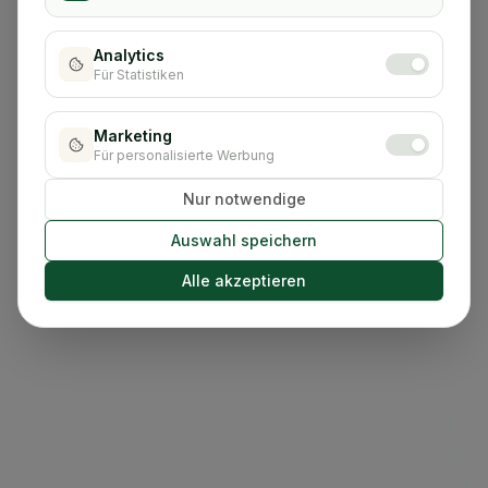
Analytics
Für Statistiken
Marketing
Für personalisierte Werbung
Nur notwendige
Auswahl speichern
Alle akzeptieren