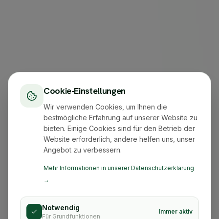
Cookie-Einstellungen
Wir verwenden Cookies, um Ihnen die
bestmögliche Erfahrung auf unserer Website zu
bieten. Einige Cookies sind für den Betrieb der
Website erforderlich, andere helfen uns, unser
Angebot zu verbessern.
Mehr Informationen in unserer Datenschutzerklärung
→
Notwendig
Immer aktiv
Für Grundfunktionen