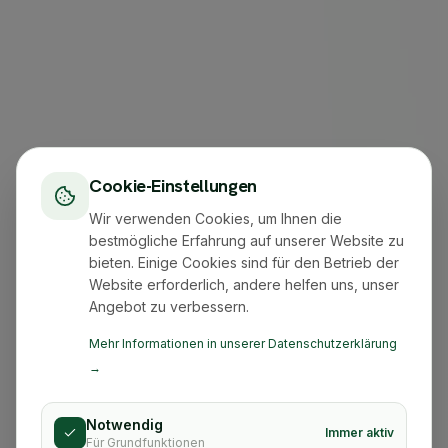
Cookie-Einstellungen
Wir verwenden Cookies, um Ihnen die
bestmögliche Erfahrung auf unserer Website zu
bieten. Einige Cookies sind für den Betrieb der
Website erforderlich, andere helfen uns, unser
Angebot zu verbessern.
Mehr Informationen in unserer Datenschutzerklärung
→
Notwendig
Immer aktiv
Für Grundfunktionen