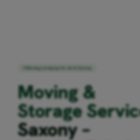
Moving company for all of Saxony
Moving &
Storage Servic
Saxony –