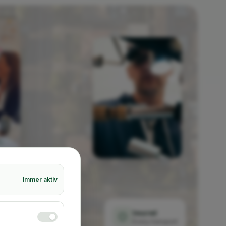
Immer aktiv
Insured
Every transport