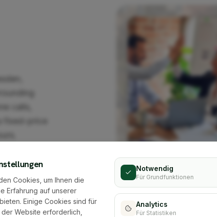
esden,
rrounding
ne calls,
 fixed-price
ours.
regionally
nstellungen
Notwendig
Für Grundfunktionen
den Cookies, um Ihnen die
e Erfahrung auf unserer
bieten. Einige Cookies sind für
Analytics
 der Website erforderlich,
Für Statistiken