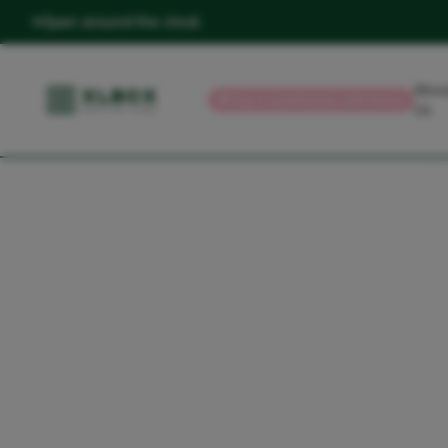
Open around the clock
Abou
💳
Pay in installments with Klarna
Us