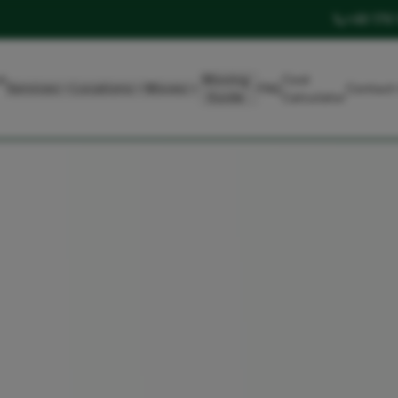
+49 179
t
Moving
Cost
Services
Locations
Moves
FAQ
Contact
Guide
Calculator