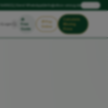
🇬🇧
 1449922
Send WhatsApp
info@xlbox-umzug.de
EN
📥
Calculate
💳
Pay
Login
Free
Moving
Online
Guide
Price