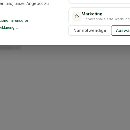
en uns, unser Angebot zu
Marketing
Für personalisierte Werbung
ionen in unserer
rklärung →
Nur notwendige
Auswah
ir übernehmen die
mten
Sachsen mit