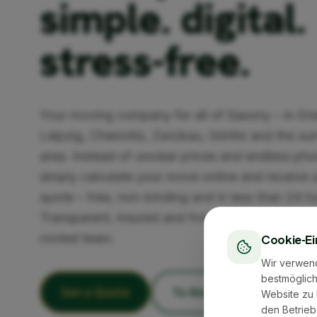
simple. digital.
stress-free.
Your moving company for all of Saxony – in Dr
Leipzig, Chemnitz, Zwickau, Görlitz and the su
area. Instead of unclear prices and endless pho
simply calculate your move online and receive a
quote – free, non-binding and in less than 24 h
Transparent, insured and from an experienced, 
rooted team.
Cookie-Ei
Wir verwen
bestmöglich
Get a Quote
To the Cost Calculator
Website zu 
den Betrieb