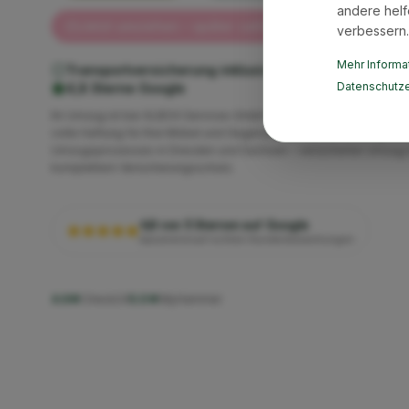
andere helf
Jetzt umziehen – später zahlen mit Klarna ✓
verbessern.
Mehr Informat
Transportversicherung inklusive
Geprüfte Qualität
Datenschutze
4,8 Sterne Google
Ihr Umzug ist bei XLBOX Services GmbH vollständig versichert. W
volle Haftung für Ihre Möbel und Gegenstände während des gesa
Umzugsprozesses in Dresden und Sachsen – versicherter Umzug 
komplettem Versicherungsschutz.
4,8 von 5 Sternen auf Google
basierend auf echten Kundenbewertungen
4.6★
Check24
5.0★
MyHammer