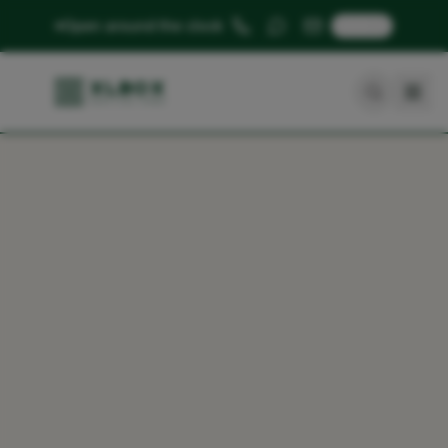
🇬🇧
Open around the clock