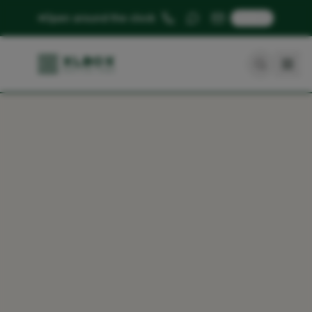
🇬🇧
Open around the clock