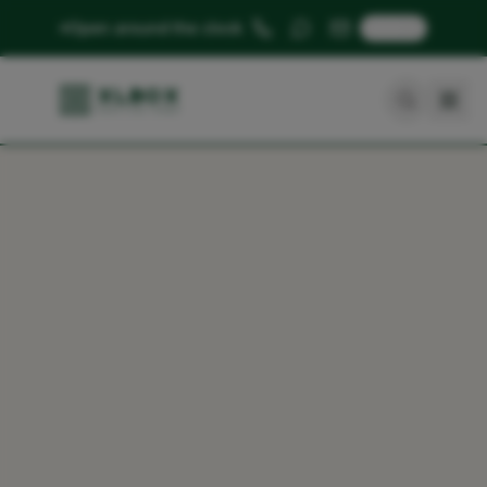
🇬🇧
Open around the clock