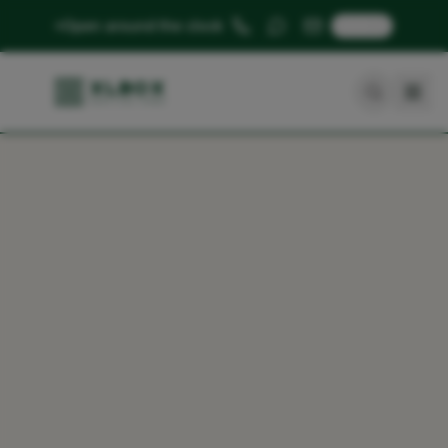
🇬🇧
Open around the clock