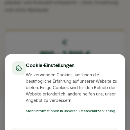
planbar und finanziell entspannt – ohne Anzahlung
und ohne Wartezeit.
800
–
2.500
€
Cookie-Einstellungen
Typische Umzugskosten – flexibel in Raten mit Klarna
zahlbar
Wir verwenden Cookies, um Ihnen die
bestmögliche Erfahrung auf unserer Website zu
bieten. Einige Cookies sind für den Betrieb der
Website erforderlich, andere helfen uns, unser
Angebot zu verbessern.
Mehr Informationen in unserer Datenschutzerklärung
Häufige Fragen
→