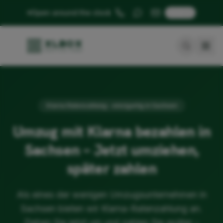
🇬🇧
Open around the clock
Klarna Ratenzahlung – einzigartig in Sachsen
Umzug mit Klarna bezahlen in
Sachsen – Jetzt umziehen,
später zahlen
Als eines der wenigen Umzugsunternehmen in
Sachsen bieten wir Klarna-Ratenzahlung an.
Ziehen Sie jetzt um und zahlen Sie später –