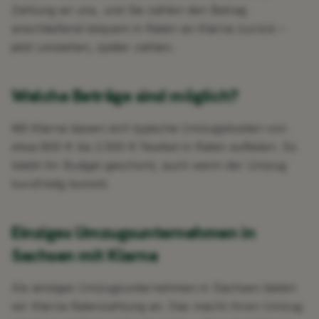
Zahlung an uns, und Sie zahlen den Betrag
anschließend bequem in Raten an Klarna zurück –
jetzt umziehen, später zahlen.
Welche Beträge sind möglich?
Mit Klarna lassen sich typische Umzugskosten von
etwa 800 € bis 2.500 € flexibel in Raten aufteilen. So
bleibt Ihr Budget geschont, auch wenn der Umzug
kurzfristig kommt.
Einziges Umzugsunternehmen in
Sachsen mit Klarna
Als einziges Umzugsunternehmen in Sachsen bieten
wir Klarna Ratenzahlung an. Das macht Ihren Umzug