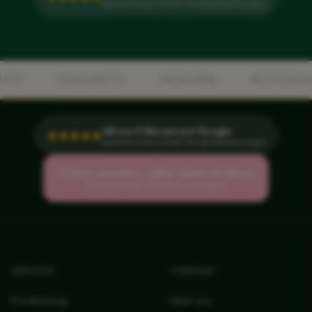
basierend auf echten Kundenbewertungen
LOSCHWITZ
PIESCHEN
KLOTZSCHE
4,8 von 5 Sternen auf Google
basierend auf echten Kundenbewertungen
Jetzt umziehen – später zahlen mit Klarna
Ratenzahlung mit Klarna verfügbar
SERVICES
COMPANY
Privatumzug
Über uns