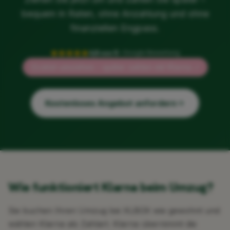
bequem in Raten, ohne Anzahlung und ohne
finanziellen Engpass.
4,8 von 5
– Google Bewertung
Jetzt umziehen – später zahlen mit Klarna ✓
Kostenloses Angebot anfordern
Wie funktioniert Klarna beim Umzug?
Sie buchen Ihren Umzug bei XLBOX wie gewohnt und
wählen Klarna als Zahlart. Klarna übernimmt die