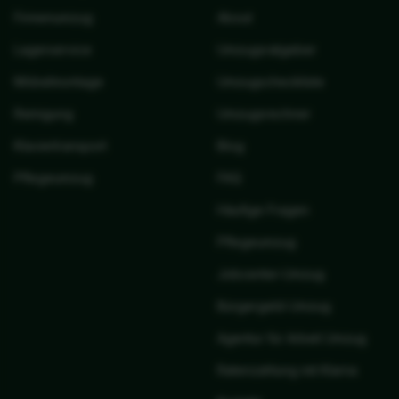
Firmenumzug
About
Lagerservice
Umzugsratgeber
Möbelmontage
Umzugscheckliste
Reinigung
Umzugsrechner
Klaviertransport
Blog
Pflegeumzug
FAQ
Häufige Fragen
Pflegeumzug
Jobcenter-Umzug
Bürgergeld-Umzug
Agentur für Arbeit Umzug
Ratenzahlung mit Klarna