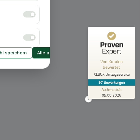
Empfehlungen auf
ProvenExpert.com
5,00
/
4,92
43
54
2
Bewertungen von
Bewertungen auf
anderen Quellen
ProvenExpert.com
l speichern
Alle akzeptieren
Blick aufs ProvenExpert-Profil werfen
Von Kunden
bewertet
Anonym
5,00
XLBOX Umzugsservice
Rundum zufrieden! Das Team hat einen super
97
Bewertungen
Job gemacht, schnell und reibungslos und
trotzdem extrem vorsicht...
Authentizität
05.08.2026
×