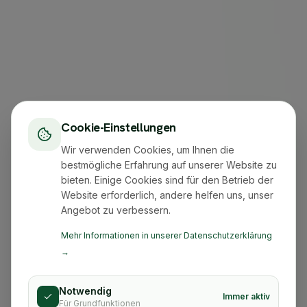
Cookie-Einstellungen
Wir verwenden Cookies, um Ihnen die
bestmögliche Erfahrung auf unserer Website zu
bieten. Einige Cookies sind für den Betrieb der
Website erforderlich, andere helfen uns, unser
Angebot zu verbessern.
Mehr Informationen in unserer Datenschutzerklärung
→
Notwendig
Immer aktiv
Für Grundfunktionen