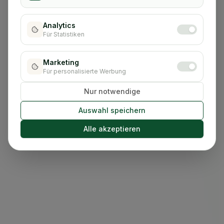
Analytics
Für Statistiken
Marketing
Für personalisierte Werbung
Nur notwendige
Auswahl speichern
Alle akzeptieren