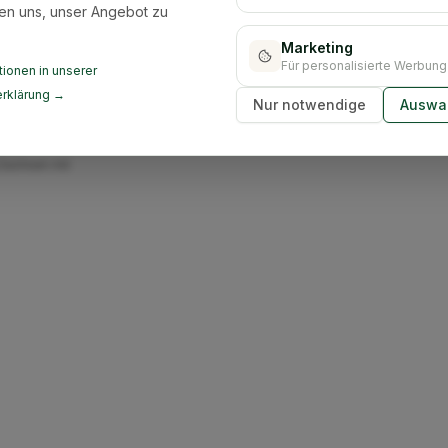
en uns, unser Angebot zu
Marketing
Für personalisierte Werbung
ionen in unserer
rklärung →
Nur notwendige
Auswah
ir übernehmen die
mten
Sachsen mit