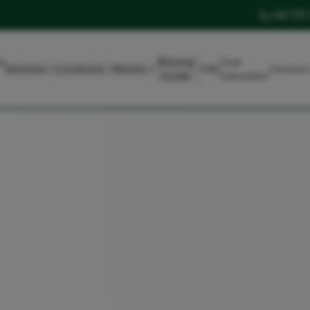
+49 179
t
Moving
Cost
Services
Locations
Moves
FAQ
Contact
Guide
Calculator