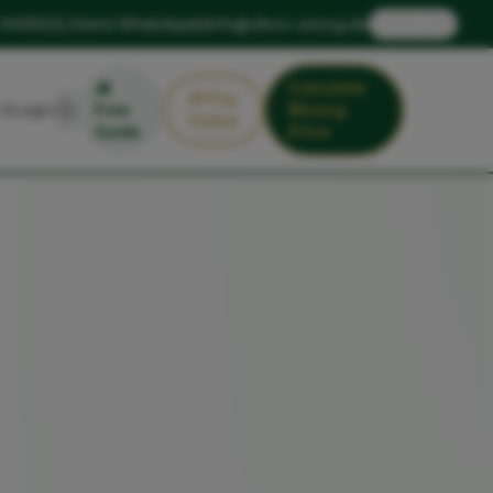
🇬🇧
 1449922
Send WhatsApp
info@xlbox-umzug.de
EN
📥
Calculate
💳
Pay
Login
Free
Moving
Online
Guide
Price