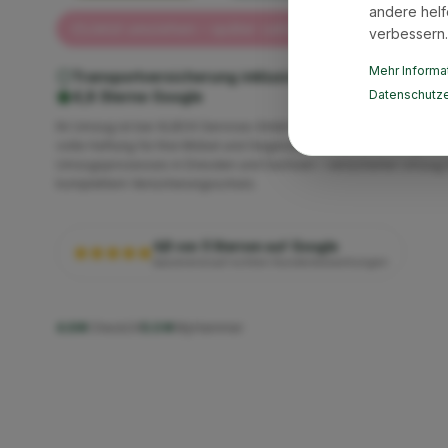
andere helf
Jetzt umziehen – später zahlen mit Klarna ✓
verbessern.
Mehr Informat
Transportversicherung inklusive
Geprüfte Qualität
Datenschutze
4,8 Sterne Google
Ihr Umzug ist bei XLBOX Services GmbH vollständig versichert. W
volle Haftung für Ihre Möbel und Gegenstände während des gesa
Umzugsprozesses in Dresden und Sachsen – versicherter Umzug 
komplettem Versicherungsschutz.
4,8 von 5 Sternen auf Google
basierend auf echten Kundenbewertungen
4.6★
Check24
5.0★
MyHammer