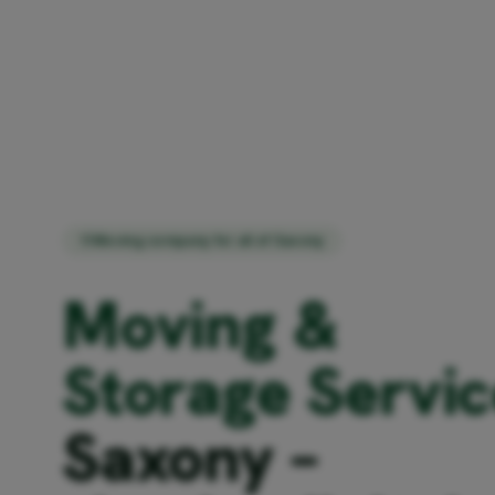
Moving company for all of Saxony
Moving &
Storage Servic
Saxony –