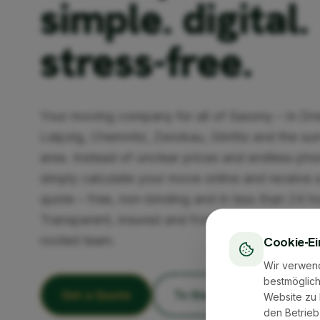
simple. digital.
stress-free.
Your moving company for all of Saxony – in Dr
Leipzig, Chemnitz, Zwickau, Görlitz and the su
area. Instead of unclear prices and endless pho
simply calculate your move online and receive a
quote – free, non-binding and in less than 24 h
Transparent, insured and from an experienced, 
rooted team.
Cookie-Ei
Wir verwen
bestmöglich
Get a Quote
To the Cost Calculator
Website zu 
den Betrieb