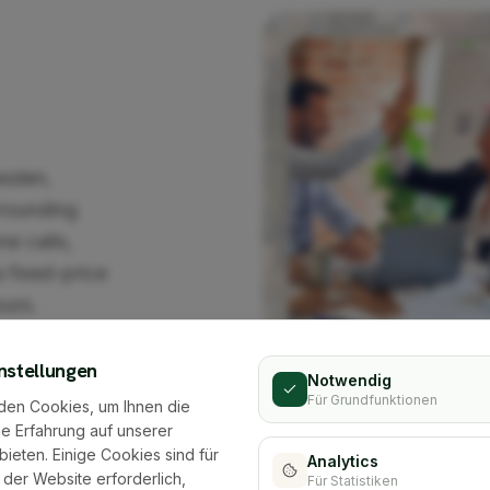
esden,
rrounding
ne calls,
 fixed-price
ours.
regionally
nstellungen
Notwendig
Für Grundfunktionen
den Cookies, um Ihnen die
e Erfahrung auf unserer
bieten. Einige Cookies sind für
Analytics
 der Website erforderlich,
Für Statistiken