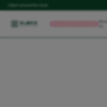
Open around the clock
Abou
💳
Pay in installments with Klarna
Us