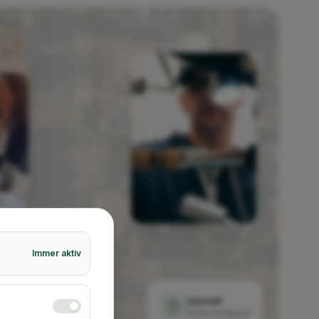
Immer aktiv
Insured
Every transport