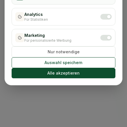
Analytics
Für Statistiken
Marketing
Für personalisierte Werbung
Nur notwendige
Auswahl speichern
Alle akzeptieren