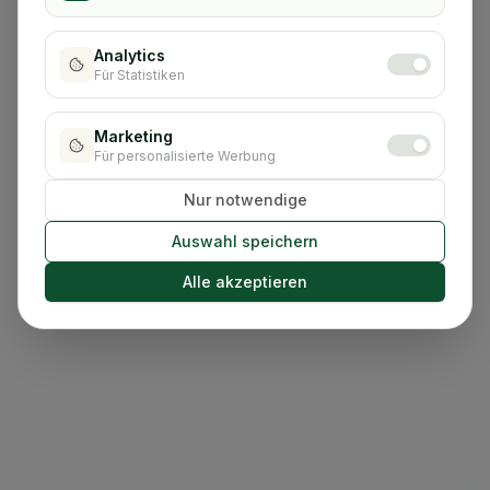
Analytics
Für Statistiken
Marketing
Für personalisierte Werbung
Nur notwendige
Auswahl speichern
Alle akzeptieren