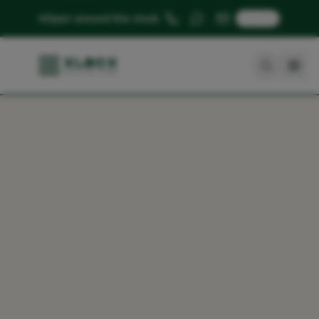
🇬🇧
Open around the clock