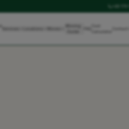
+49 179
t
Moving
Cost
Services
Locations
Moves
FAQ
Contact
Guide
Calculator