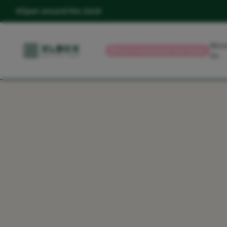
Open around the clock
Abou
💳
Pay in installments with Klarna
Us