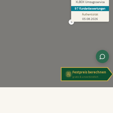
5,00
XLBOX Umzugsservice
Rundum zufrieden! Das Team hat einen super
97
Kundenbewertungen
Job gemacht, schnell und reibungslos und
trotzdem extrem vorsicht...
Authentizität
05.08.2026
×
Festpreis berechnen
gratis & unverbindlich