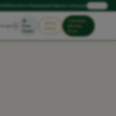
🇬🇧
 1449922
Send WhatsApp
info@xlbox-umzug.de
EN
📥
Calculate
💳
Pay
Login
Free
Moving
Online
Guide
Price