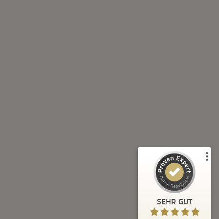
Kundenbewertungen und Erfahrungen zu
XLBOX Umzugsservice
%
100
SEHR GUT
Empfehlungen auf
ProvenExpert.com
5,00
/
4,92
43
54
2
Bewertungen von
Bewertungen auf
anderen Quellen
ProvenExpert.com
Blick aufs ProvenExpert-Profil werfen
SEHR GUT
Anonym