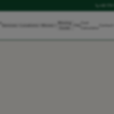
+49 179
t
Moving
Cost
Services
Locations
Moves
FAQ
Contact
Guide
Calculator