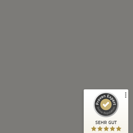
Kundenbewertungen und Erfahrungen zu
XLBOX Umzugsservice
%
100
SEHR GUT
Empfehlungen auf
ProvenExpert.com
5,00
/
4,92
43
54
2
Bewertungen von
Bewertungen auf
anderen Quellen
ProvenExpert.com
Blick aufs ProvenExpert-Profil werfen
SEHR GUT
Anonym