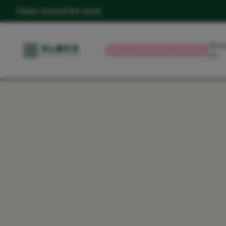
Open around the clock
Abou
💳
Pay in installments with Klarna
Us