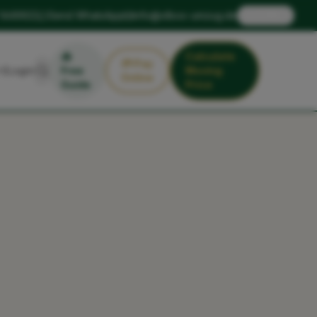
🇬🇧
 1449922
Send WhatsApp
info@xlbox-umzug.de
EN
📥
Calculate
💳
Pay
Login
Free
Moving
Online
Guide
Price