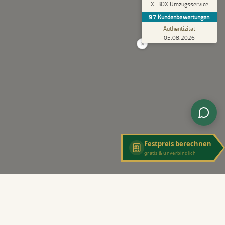
5,00
XLBOX Umzugsservice
Rundum zufrieden! Das Team hat einen super
97
Kundenbewertungen
Job gemacht, schnell und reibungslos und
trotzdem extrem vorsicht...
Authentizität
05.08.2026
×
Festpreis berechnen
gratis & unverbindlich