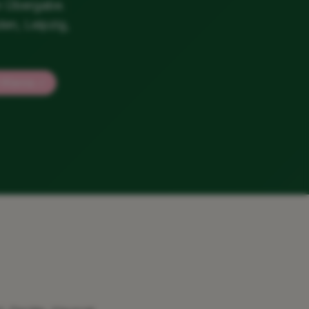
n Übergabe.
den, Leipzig,
t Klarna ✓