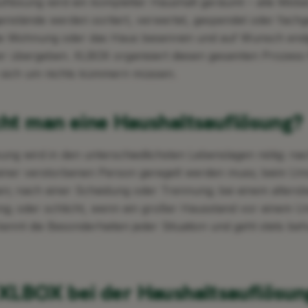
uflösung wird ein kompletter Haushalt geräumt – alle Möbe
nstände werden sortiert, verwertet, gespendet oder fachg
ie Wohnung oder das Haus besenrein und auf Wunsch endg
r übergeben. XLBOX organisiert diesen gesamten Prozess f
 sich um nichts kümmern müssen.
ht man eine Haushaltsauflösung?
ung wird in den unterschiedlichsten Lebenslagen nötig: nac
iner verstorbenen Person geregelt werden muss; beim Um
n; nach einer Scheidung oder Trennung; bei einem alters
ng; oder schlicht, wenn ein großer Hausstand vor einem U
ennt die Besonderheiten jeder Situation und geht stets be
XLBOX bei der Haushaltsauflösun