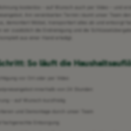
Wohnung kostenlos – auf Wunsch auch per Video – und erst
reisangebot. Am vereinbarten Termin räumt unser Team de
us, demontiert Möbel, transportiert alles ab und entsorgt f
r zusätzlich die Endreinigung und die Schlüsselübergabe.
omplett aus einer Hand erledigt.
Schritt: So läuft die Haushaltsaufl
chtigung vor Ort oder per Video
Festpreisangebot innerhalb von 24 Stunden
rung – auf Wunsch kurzfristig
rtieren und Demontage durch unser Team
d fachgerechte Entsorgung