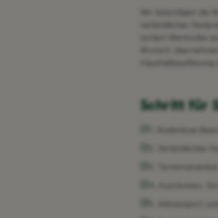
Wir besichtigen die 
verbindliches Festp
sortiert Wertvolles a
Wunsch übernehmen wi
Haushaltsauflösung k
Schritt für 
1. Kostenlose Besi
2. Verbindliches 
3. Terminvereinba
4. Ausräumen, So
5. Abtransport un