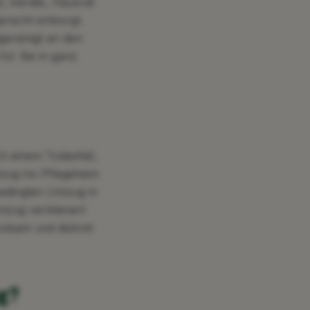
l, Geräte, Hausrat
erecht entsorgt.
ereinigt an den
ür Sie in ganz
h einem Todesfall,
zug ins Pflegeheim
bedingten Umzug in
mzug verkleinert
hutsam und diskret
g?