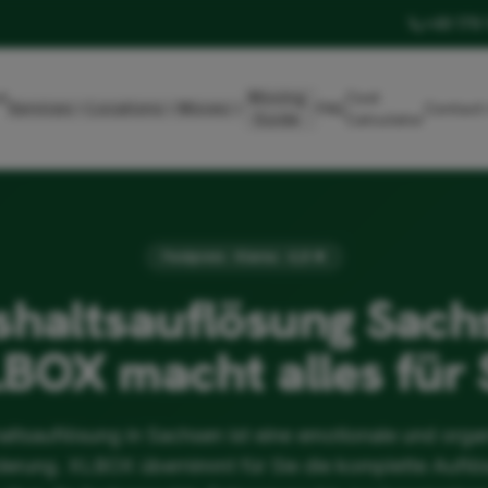
+49 179
t
Moving
Cost
Services
Locations
Moves
FAQ
Contact
Guide
Calculator
Festpreis · Klarna · 4,8 ★
haltsauflösung Sach
BOX macht alles für 
ltsauflösung in Sachsen ist eine emotionale und orga
derung. XLBOX übernimmt für Sie die komplette Auflö