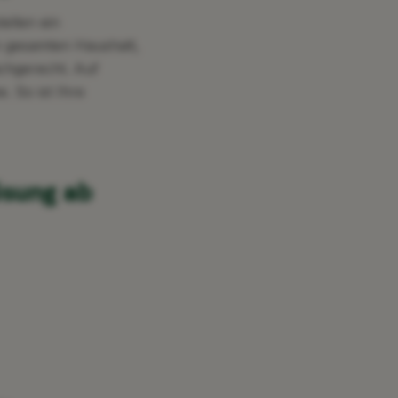
ellen ein
n gesamten Haushalt,
achgerecht. Auf
 So ist Ihre
ösung ab