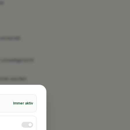
be
verwertet
d umweltgerecht
chnet werden
Immer aktiv