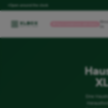
Open around the clock
Abou
💳
Pay in installments with Klarna
Us
Haus
XL
Eine Hausha
Herausfor