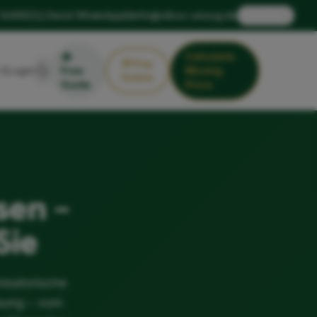
🇬🇧
 1449922
Send WhatsApp
info@xlbox-umzug.de
EN
📥
Calculate
💳
Pay
Login
Free
Moving
Online
Guide
Price
sen –
Sie
nisatorische
sung – vom