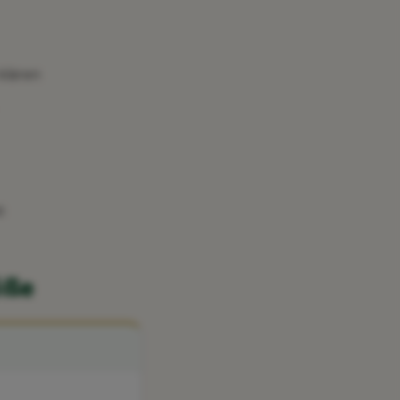
klären
s
öße