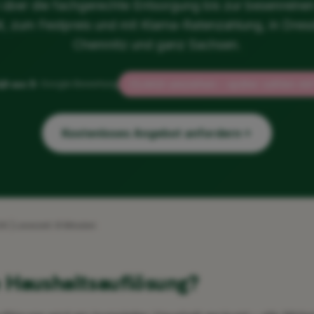
über die fachgerechte Entsorgung bis zur besenreine
l, zum Festpreis und mit Klarna-Ratenzahlung, in Dres
Chemnitz und ganz Sachsen.
,8 von 5
Jetzt umziehen – später zahlen mi
– Google Bewertung
Kostenloses Angebot anfordern
026 | Lesezeit: 8 Minuten
e Haushaltsauflösung?