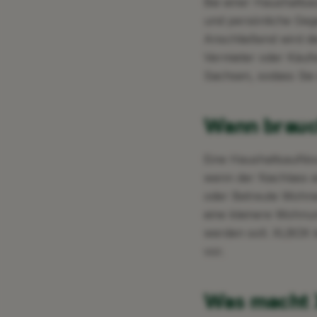
Bei einer Haushaltsa
und persönliche Gege
Anschließend wird d
Vermieter oder Käufe
Sachsen, sodass Sie
Wann brauc
Eine Haushaltsauflös
wenn der Nachlass e
oder Betreute Wohne
eine kleinere Wohnu
werden soll. XLBOX k
vor.
Was macht 