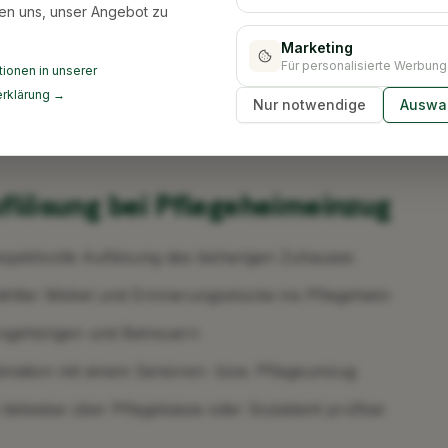
en uns, unser Angebot zu
önlicher Erinnerungsstücke nach Ihren Wünschen
Marketing
d Verwertung von Antiquitäten und Wertgegenständen
Für personalisierte Werbung
ionen in unserer
 mehreren Erben auf Wunsch
rklärung →
Nur notwendige
Auswah
be an Vermieter oder Käufer
flösung bei Pflegeheimeinzug
pektvolle Auflösung des bisherigen Zuhauses
lter Möbel und Erinnerungsstücke ins Pflegeheim
ngehörigen und Betreuern
nation mit einem Senioren- bzw. Pflegeumzug
eilweise über Pflegekasse oder Sozialamt prüfbar