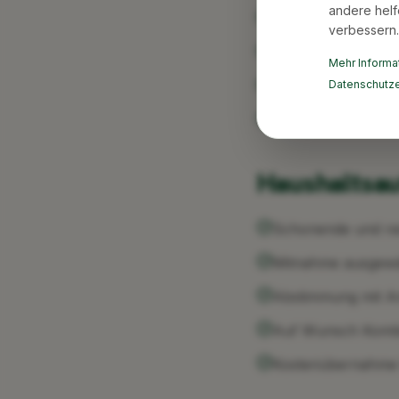
andere helf
Aussortieren pers
verbessern.
Wertermittlung un
Mehr Informat
Koordination mit
Datenschutze
Besenreine Überga
Haushaltsau
Schonende und res
Mitnahme ausgewäh
Abstimmung mit A
Auf Wunsch Kombi
Kostenübernahme t