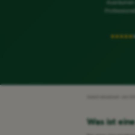
Ausräumen 
Professionel
4
Zuletzt aktualisiert: Juni 2
Was ist ein