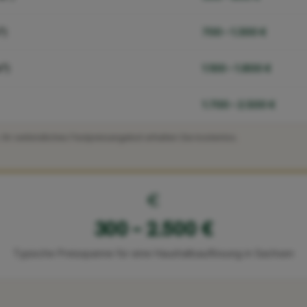
²)
700 – 1.300 €
²)
1.100 – 1.800 €
1.700 – 2.500 €
. Ihr verbindliches Festpreisangebot erhalten Sie kostenlos.
300
–
2.500
€
Typische Preisspanne für eine Haushaltsauflösung in Sachsen