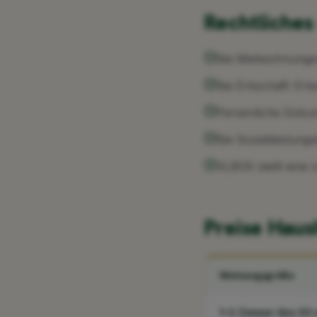
Rechtliches 
Bei Mietwohnungen
Bei Erbschaft: Erb
Persönliche Doku
Bei Sozialleistun
XLBOX stellt ein
Preise Hau
Wohnungsgröße
1–2 Zimmer (bis 50 