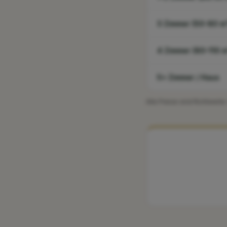
3 Zimmer (50–80 m
4 Zimmer (80–110 m
5+ Zimmer / Haus
Alle Preise sind Richtwerte