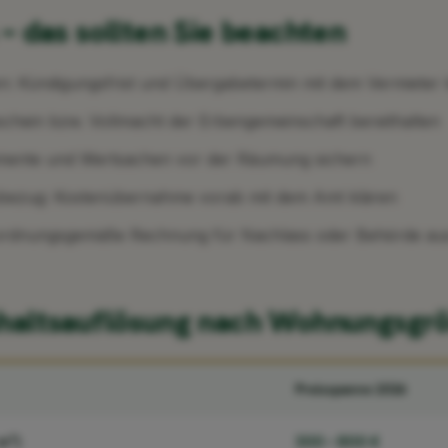
– das sollten Sie beachten
: Kündigungsfrist und Übergabetermin mit dem Vermieter 
schein bzw. Vollmacht der Erbengemeinschaft bereithalten
mente und Wertsachen vor der Räumung sichern
gsbezug: Kostenübernahme vorab mit dem Amt klären
e ordnungsgemäße Rechnung für Nachlass oder Behörde au
shaltsauflösung nach Wohnungsgr
Preisspanne 2026
m²)
300 – 800 €