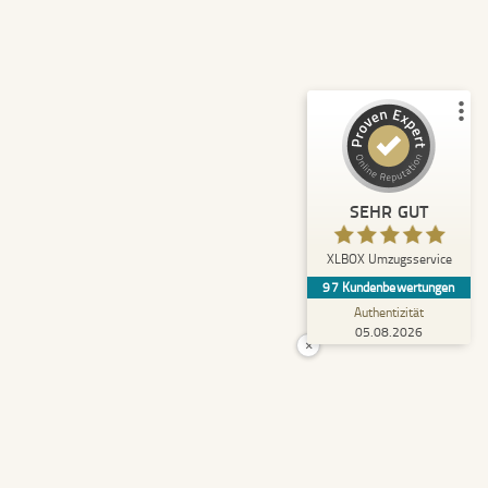
Empfehlungen auf
ProvenExpert.com
5,00
/
4,92
43
54
2
Bewertungen von
Bewertungen auf
anderen Quellen
ProvenExpert.com
Blick aufs ProvenExpert-Profil werfen
SEHR GUT
Anonym
5,00
XLBOX Umzugsservice
Rundum zufrieden! Das Team hat einen super
97
Kundenbewertungen
Job gemacht, schnell und reibungslos und
trotzdem extrem vorsicht...
Authentizität
05.08.2026
×