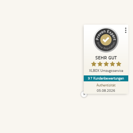
Empfehlungen auf
ProvenExpert.com
5,00
/
4,92
43
54
2
Bewertungen von
Bewertungen auf
anderen Quellen
ProvenExpert.com
Blick aufs ProvenExpert-Profil werfen
SEHR GUT
Anonym
5,00
XLBOX Umzugsservice
Rundum zufrieden! Das Team hat einen super
97
Kundenbewertungen
Job gemacht, schnell und reibungslos und
trotzdem extrem vorsicht...
Authentizität
05.08.2026
×