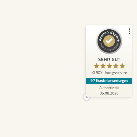
Empfehlungen auf
ProvenExpert.com
5,00
/
4,92
43
54
2
Bewertungen von
Bewertungen auf
anderen Quellen
ProvenExpert.com
Blick aufs ProvenExpert-Profil werfen
SEHR GUT
Anonym
5,00
XLBOX Umzugsservice
Rundum zufrieden! Das Team hat einen super
97
Kundenbewertungen
Job gemacht, schnell und reibungslos und
trotzdem extrem vorsicht...
Authentizität
05.08.2026
×