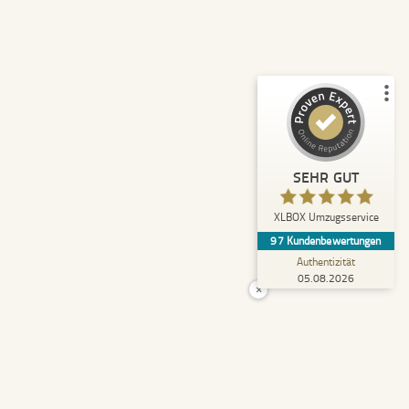
Empfehlungen auf
ProvenExpert.com
5,00
/
4,92
43
54
2
Bewertungen von
Bewertungen auf
anderen Quellen
ProvenExpert.com
Blick aufs ProvenExpert-Profil werfen
SEHR GUT
Anonym
5,00
XLBOX Umzugsservice
Rundum zufrieden! Das Team hat einen super
97
Kundenbewertungen
Job gemacht, schnell und reibungslos und
trotzdem extrem vorsicht...
Authentizität
05.08.2026
×