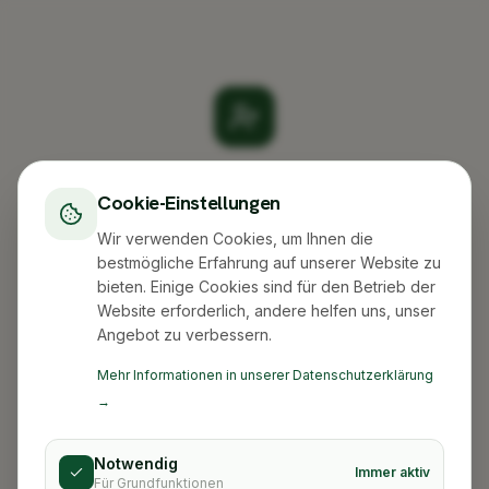
Create your account
Cookie-Einstellungen
Sign up to get started
Wir verwenden Cookies, um Ihnen die
bestmögliche Erfahrung auf unserer Website zu
bieten. Einige Cookies sind für den Betrieb der
Website erforderlich, andere helfen uns, unser
Angebot zu verbessern.
Continue with Google
Mehr Informationen in unserer Datenschutzerklärung
→
OR
Kundenbewertungen und Erfahrungen zu
XLBOX Umzugsservice
Email
Notwendig
Immer aktiv
Für Grundfunktionen